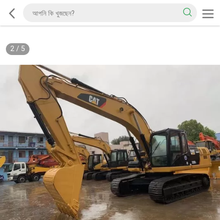
2
/
5