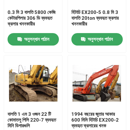
0.3 মি 3 বালতি 5800 কেজি
হিটাচি EX200-5 0.8 মি 3
কারখানা ভ্রমণ
কেটারপিলার 306 ডি ব্যবহৃত
বালতি 20ton ব্যবহৃত ক্রলার
ক্রলার খননকারীর
খননকারীর
মান নিয়ন্ত্রণ
অনুসন্ধান পাঠান
অনুসন্ধান পাঠান
যোগাযোগ করুন
উদ্ধৃতির জন্য আবেদন
ব্যবহৃত খননকারী মেশিন Used
কোমাতসু খননকারীর ব্যবহার
বালতি 1 এম 3 ওজন 22 টি
1994 বছরের জুতার আকার
কোমাতসু পিসি 220-7 ব্যবহৃত
600 মিমি হিটাচি EX200-2
মিনি ডিগারগুলি
ব্যবহৃত ক্রলারের খনক
ব্যবহৃত বিড়াল খনক