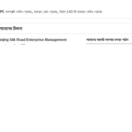
,
,
যাগ:
কমপ্যাক্ট মোটর গ্রেডার
ব্যবহৃত রোড গ্রেডার
বিড়াল 140 জি ব্যবহৃত মোটর গ্রেডার
গাযোগের ঠিকানা
eijing Silk Road Enterprise Management
আমাদের সরাসরি আপনার তদন্ত পাঠান
ervices Co.,LTD
হৃত বিড়াল খনক
ব্যবহৃত কোবেলকো খননকারক