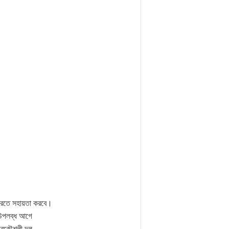
করতে সহায়তা করবে।
বা উপলব্ধ আগে
 প্রকৌশলী দল