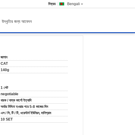
বিক্রয়
Bengali
উদ্ধৃতির জন্য আবেদন
জাপান
CAT
140g
1 সেট
negotiable
ধারক / বাল্ক কার্গো ইত্যাদি
অর্ডার নিশ্চিত হওয়ার পরে 5-8 কাজের দিন
এল / সি, টি / টি, ওয়েস্টার্ন ইউনিয়ন, মানিগ্রাম
10 SET