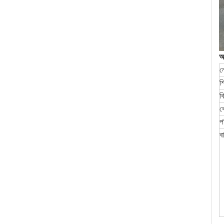
আ
ন
শ
ব
ক
প
ব