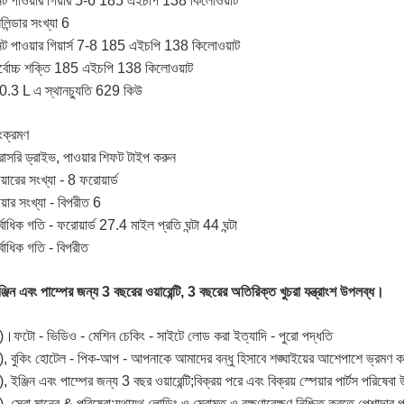
েট পাওয়ার গিয়ার 5-6 185 এইচপি 138 কিলোওয়াট
লিন্ডার সংখ্যা 6
েট পাওয়ার গিয়ার্স 7-8 185 এইচপি 138 কিলোওয়াট
র্বোচ্চ শক্তি 185 এইচপি 138 কিলোওয়াট
0.3 L এ স্থানচ্যুতি 629 কিউ
ংক্রমণ
রাসরি ড্রাইভ, পাওয়ার শিফট টাইপ করুন
য়ারের সংখ্যা - 8 ফরোয়ার্ড
িয়ার সংখ্যা - বিপরীত 6
্বাধিক গতি - ফরোয়ার্ড 27.4 মাইল প্রতি ঘন্টা 44 ঘন্টা
র্বাধিক গতি - বিপরীত
ঞ্জিন এবং পাম্পের জন্য 3 বছরের ওয়ারেন্টি, 3 বছরের অতিরিক্ত খুচরা যন্ত্রাংশ উপলব্ধ।
)।ফটো - ভিডিও - মেশিন চেকিং - সাইটে লোড করা ইত্যাদি - পুরো পদ্ধতি
), বুকিং হোটেল - পিক-আপ - আপনাকে আমাদের বন্ধু হিসাবে শঙ্ঘাইয়ের আশেপাশে ভ্রমণ 
), ইঞ্জিন এবং পাম্পের জন্য 3 বছর ওয়ারেন্টি;বিক্রয় পরে এবং বিক্রয় স্পেয়ার পার্টস পরিষে
), সেরা মানের & পরিষেবা;যথাযথ লোডিং ও মেরামত ও রক্ষণাবেক্ষণ নিশ্চিত করতে পেশাদার