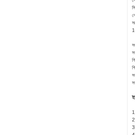
ন
সি
ন
স
1
স
স
গি
গ
সর
স
ই
1
2
3
4