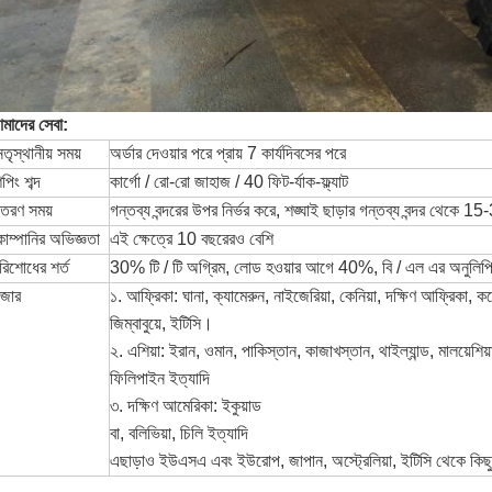
মাদের সেবা:
েতৃস্থানীয় সময়
অর্ডার দেওয়ার পরে প্রায় 7 কার্যদিবসের পরে
িপিং শব্দ
কার্গো / রো-রো জাহাজ / 40 ফিট-র্যাক-ফ্ল্যাট
িতরণ সময়
গন্তব্য বন্দরের উপর নির্ভর করে, শঙ্ঘাই ছাড়ার গন্তব্য বন্দর থেকে 
োম্পানির অভিজ্ঞতা
এই ক্ষেত্রে 10 বছরেরও বেশি
রিশোধের শর্ত
30% টি / টি অগ্রিম, লোড হওয়ার আগে 40%, বি / এল এর অনুল
াজার
১. আফ্রিকা: ঘানা, ক্যামেরুন, নাইজেরিয়া, কেনিয়া, দক্ষিণ আফ্রিকা, কঙ
জিম্বাবুয়ে, ইটিসি।
২. এশিয়া: ইরান, ওমান, পাকিস্তান, কাজাখস্তান, থাইল্যান্ড, মালয়েশিয়
ফিলিপাইন ইত্যাদি
৩. দক্ষিণ আমেরিকা: ইকুয়াড
বা, বলিভিয়া, চিলি ইত্যাদি
এছাড়াও ইউএসএ এবং ইউরোপ, জাপান, অস্ট্রেলিয়া, ইটিসি থেকে কিছু