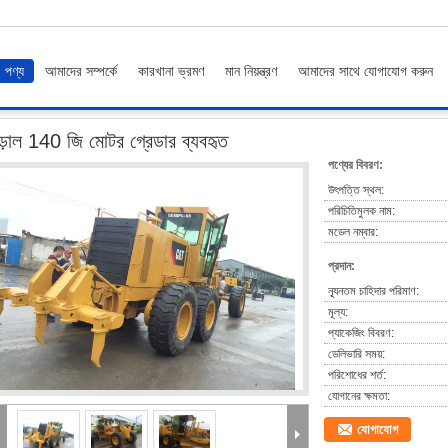
পণ্য
আমাদের সম্পর্কে
কারখানা ভ্রমণ
মান নিয়ন্ত্রণ
আমাদের সাথে যোগাযোগ করুন
্রেডার ব্যবহৃত
ড়াল 140 জি মোটর গ্রেডার ব্যবহৃত
পণ্যের বিবরণ:
উৎপত্তি স্থল:
পরিচিতিমুলক নাম:
মডেল নম্বার:
প্রদান:
ন্যূনতম চাহিদার পরিমাণ:
মূল্য:
প্যাকেজিং বিবরণ:
ডেলিভারি সময়:
পরিশোধের শর্ত:
যোগানের ক্ষমতা:
যোগাযোগ