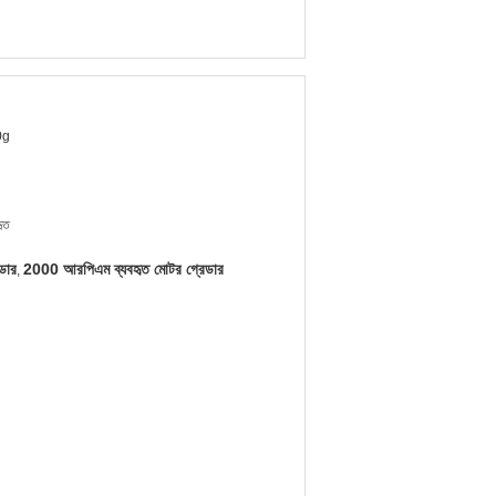
0g
হৃত
েডার
2000 আরপিএম ব্যবহৃত মোটর গ্রেডার
,