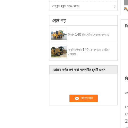
সেকেন্ড হ্যান্ড রোড রোলার
শ্রেষ্ঠ পণ্য
বি
বিড়াল 140 জি মোটর গ্রেডার ব্যবহৃত
ক্যাটারপিলার 140 কে ব্যবহৃত মোটর
গ্রেডার
তোমার দর্শন লগ করা অনলাইন চ্যাট এখন
ব
নত
ন
ন
2