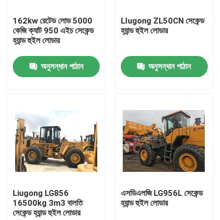
162kw রেটেড লোড 5000
LIugong ZL50CN সেকেন্ড
কারখানা ভ্রমণ
কেজি ক্যাট 950 এইচ সেকেন্ড
হ্যান্ড হুইল লোডার
হ্যান্ড হুইল লোডার
মান নিয়ন্ত্রণ
অনুসন্ধান পাঠান
অনুসন্ধান পাঠান
যোগাযোগ করুন
উদ্ধৃতির জন্য আবেদন
ব্যবহৃত খননকারী মেশিন Used
কোমাতসু খননকারীর ব্যবহার
Liugong LG856
এসডিএলজি LG956L সেকেন্ড
16500kg 3m3 বালতি
হ্যান্ড হুইল লোডার
সেকেন্ড হ্যান্ড হুইল লোডার
ব্যবহৃত বিড়াল খনক