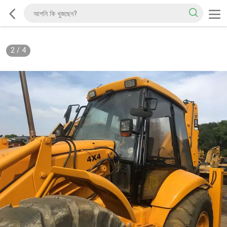
2
/
4