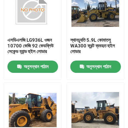
এসডিএলজি LG936L ওজন
স্থানচ্যুতি 5.9L কোমাতসু
10700 কেজি 92 কেডব্লিউ
WA300 ফ্রন্ট ব্যবহৃত হুইল
সেকেন্ড হ্যান্ড হুইল লোডার
লোডার
অনুসন্ধান পাঠান
অনুসন্ধান পাঠান
বাড়ি
পণ্য
আমাদের সম্পর্কে