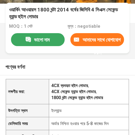
ওয়ার্কিং আওয়ারস 1800 ঘন্টা 2014 বর্ষের জিসিবি 4 সিএক্স সেকেন্ড
হ্যান্ড হুইল লোডার
MOQ：1 সেট
মূল্য：negotiable
ভালো দাম
আমাদের সাথে যোগাযোগ
করুন
পণ্যের বর্ণনা
4CX ব্যবহৃত হুইল লোডার
,
লক্ষণীয় করা:
4CX সেকেন্ড হ্যান্ড হুইল লোডার
,
1800 ঘন্টা সেকেন্ড হ্যান্ড হুইল লোডার
উৎপত্তি স্থল
ইংল্যান্ড
ডেলিভারি সময়
অর্ডার নিশ্চিত হওয়ার পরে 5-8 কাজের দিন